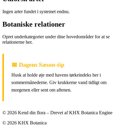
aftenen for at unødig fordampning.
Ingen arter fundet i systemet endnu.
Ingen kategorier oprettet endnu.
🔹 Månedsplaner
Botaniske relationer
🔹 Ugeopgaver
Opret underkategorier under dine hovedområder for at se
relationerne her.
🔹 Dagens Tips
🔹 Aktivitetsindex
📅 Dagens Sæson-tip
Husk at holde øje med havens tørkeindeks her i
sommermånederne. Giv krukkerne vand tidligt om
morgenen eller sent om aftenen.
© 2026 Kend din flora – Drevet af KHX Botanica Engine
© 2026 KHX Botanica