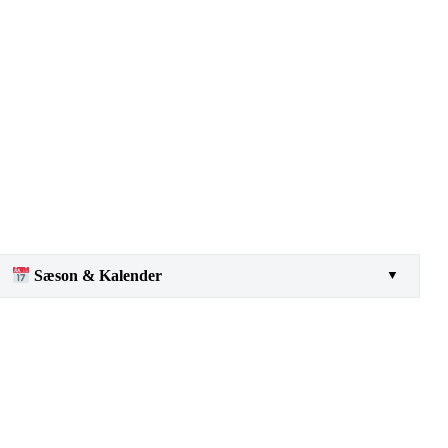
Søg nu
Sæson & Kalender
▼
Dagens Tip:
Husk at holde øje med havens tørkeindeks. Giv
krukkerne vand tidligt om morgenen eller sent om aftenen for at
unødig fordampning.
Månedsplaner