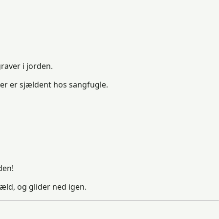
raver i jorden.
er er sjældent hos sangfugle.
den!
æld, og glider ned igen.