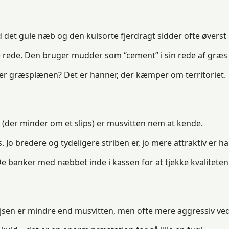
et gule næb og den kulsorte fjerdragt sidder ofte øverst i
gge rede. Den bruger mudder som “cement” i sin rede af græs
ver græsplænen? Det er hanner, der kæmper om territoriet.
 (der minder om et slips) er musvitten nem at kende.
Jo bredere og tydeligere striben er, jo mere attraktiv er h
De banker med næbbet inde i kassen for at tjekke kvaliteten
mejsen er mindre end musvitten, men ofte mere aggressiv ve