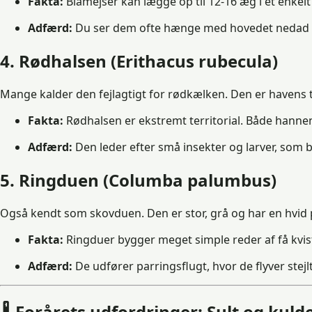
Fakta:
Blåmejser kan lægge op til 12-16 æg i et enkelt 
Adfærd:
Du ser dem ofte hænge med hovedet nedad i de
4. Rødhalsen (Erithacus rubecula)
Mange kalder den fejlagtigt for rødkælken. Den er havens ti
Fakta:
Rødhalsen er ekstremt territorial. Både hanne
Adfærd:
Den leder efter små insekter og larver, som bl
5. Ringduen (Columba palumbus)
Også kendt som skovduen. Den er stor, grå og har en hvid p
Fakta:
Ringduer bygger meget simple reder af få kvi
Adfærd:
De udfører parringsflugt, hvor de flyver ste
🌡️ Forårets udfordringer: Sult og kuld