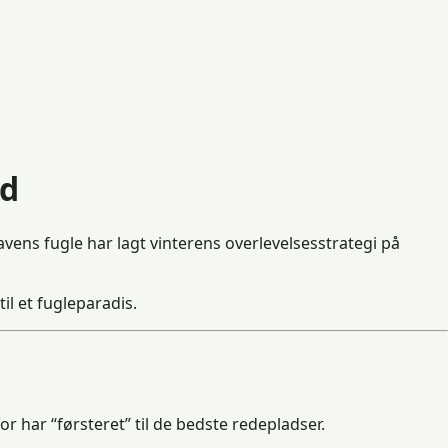
id
vens fugle har lagt vinterens overlevelsesstrategi på
l et fugleparadis.
r har “førsteret” til de bedste redepladser.