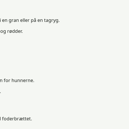
 en gran eller på en tagryg.
 og rødder.
an for hunnerne.
.
d foderbrættet.