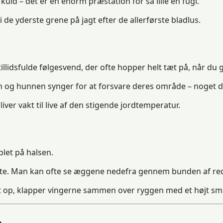
kuld – det er en enorm præstation for så lille en fugl.
 yderste grene på jagt efter de allerførste bladlus.
llidsfulde følgesvend, der ofte hopper helt tæt på, når du g
n og hunnen synger for at forsvare deres område – noget d
iver vakt til live af den stigende jordtemperatur.
let på halsen.
ste. Man kan ofte se æggene nedefra gennem bunden af re
jlt op, klapper vingerne sammen over ryggen med et højt sm
e