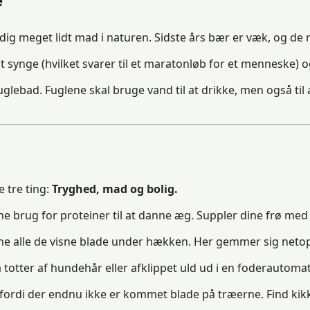
ig meget lidt mad i naturen. Sidste års bær er væk, og de n
nge (hvilket svarer til et maratonløb for et menneske) og
glebad. Fuglene skal bruge vand til at drikke, men også til a
e tre ting:
Tryghed, mad og bolig.
ne brug for proteiner til at danne æg. Suppler dine frø me
ne alle de visne blade under hækken. Her gemmer sig netop 
tter af hundehår eller afklippet uld ud i en foderautomat. D
å, fordi der endnu ikke er kommet blade på træerne. Find ki