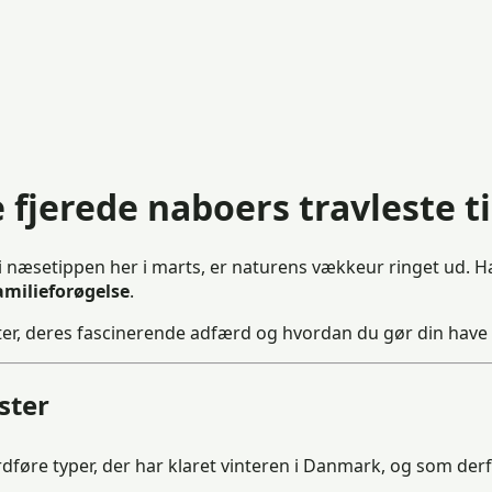
e fjerede naboers travleste t
i næsetippen her i marts, er naturens vækkeur ringet ud. Ha
amilieforøgelse
.
er, deres fascinerende adfærd og hvordan du gør din have ti
ster
føre typer, der har klaret vinteren i Danmark, og som derfo