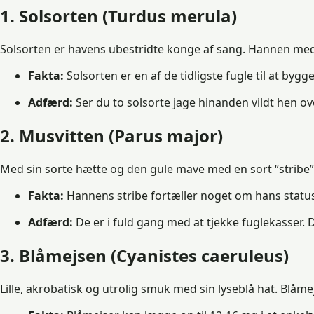
1. Solsorten (Turdus merula)
Solsorten er havens ubestridte konge af sang. Hannen med d
Fakta:
Solsorten er en af de tidligste fugle til at by
Adfærd:
Ser du to solsorte jage hinanden vildt hen o
2. Musvitten (Parus major)
Med sin sorte hætte og den gule mave med en sort “stribe”
Fakta:
Hannens stribe fortæller noget om hans status. 
Adfærd:
De er i fuld gang med at tjekke fuglekasser. 
3. Blåmejsen (Cyanistes caeruleus)
Lille, akrobatisk og utrolig smuk med sin lyseblå hat. Blå