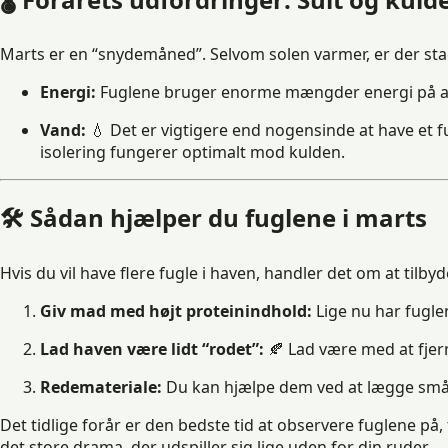
Marts er en “snydemåned”. Selvom solen varmer, er der stad
Energi:
Fuglene bruger enorme mængder energi på at sy
Vand:
💧 Det er vigtigere end nogensinde at have et fu
isolering fungerer optimalt mod kulden.
🛠️ Sådan hjælper du fuglene i marts
Hvis du vil have flere fugle i haven, handler det om at tilbyd
Giv mad med højt proteinindhold:
Lige nu har fugle
Lad haven være lidt “rodet”:
🍂 Lad være med at fjer
Redemateriale:
Du kan hjælpe dem ved at lægge små to
Det tidlige forår er den bedste tid at observere fuglene p
det store drama, der udspiller sig lige uden for din ruder.